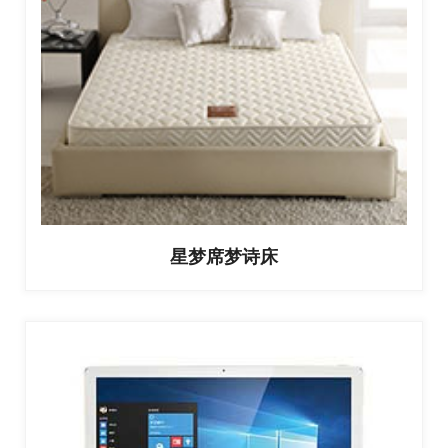
星梦席梦诗床